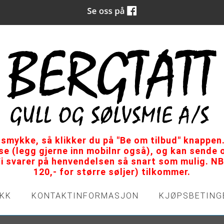
tsmykke, så klikker du på "Be om tilbud" knappen.
sse (legg gjerne inn mobilnr også), og kan sende
Vi svarer på henvendelsen så snart som mulig. NB:
120,- for større søljer) tilkommer.
IKK
KONTAKTINFORMASJON
KJØPSBETING