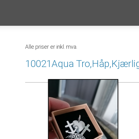
Alle priser er inkl. mva.
10021Aqua Tro,Håp,Kjærli