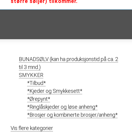
større søljer) tilkommer.
BUNADSØLV (kan ha produksjonstid på ca. 2
til 3 mnd.)
SMYKKER
*Tilbud*
*Kjeder og Smykkesett*
*Ørepynt*
*Ringlåskjeder og løse anheng*
*Brosjer og kombinerte brosjer/anheng*
Vis flere kategorier