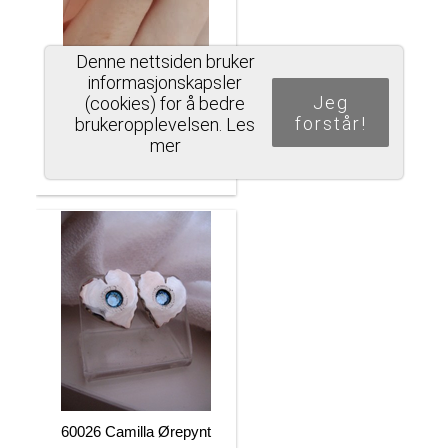
Denne nettsiden bruker
informasjonskapsler
70018str54 ErindRing
Jeg
(cookies) for å bedre
ForGlemMegEi
forstår!
brukeropplevelsen.
Les
Varenr.: 70018
mer
1.050
60026 Camilla Ørepynt