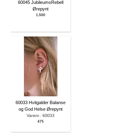
60045 JubileumsRebell
Ørepynt
1.500
60033 Hvitgalder Balanse
og God Helse Ørepynt
Varenr.: 60033
475