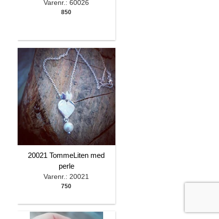
Varenr.: 60026
850
20021 TommeLiten med
perle
Varenr.: 20021
750