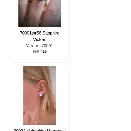
70001str56 Sapphire
Vickan
Varenr.: 70001
850
425
60034 Hvitgalder Harmoni i