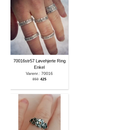
70016str57 Løvehjerte Ring
Enkel
Varenr.: 70016
850
425