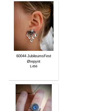
60044 JubileumsFest
Ørepynt
1.450