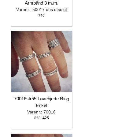
Armbånd 3 m.m.
Varenr.: 50017 obs utsolgt
740
70016str55 Løvehjerte Ring
Enkel
Varenr.: 70016
850
425