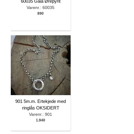
60035 Gaia Ørepynt
Varenr.: 60035
890
901 5m.m. Ertekjede med
ringlås OKSIDERT
Varenr.: 901
1.940