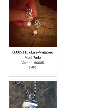
60005 FlittigLisePyntaSeg
Med Perle
Varenr.: 60005
1.000