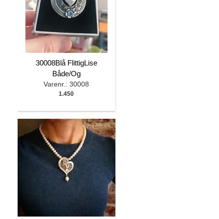
30008Blå FlittigLise
Både/Og
Varenr.: 30008
1.450