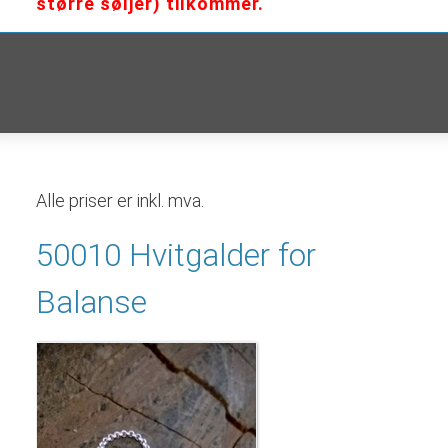
større søljer) tilkommer.
Alle priser er inkl. mva.
50010 Hvitgalder for
Balanse