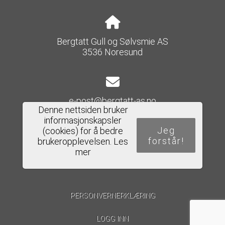
Bergtatt Gull og Sølvsmie AS
3536 Noresund
e-post@bergtatt-as.no
Denne nettsiden bruker
informasjonskapsler
Jeg
(cookies) for å bedre
forstår!
brukeropplevelsen.
Les
Del nettside
mer
PERSONVERNERKLÆRING
LOGG INN