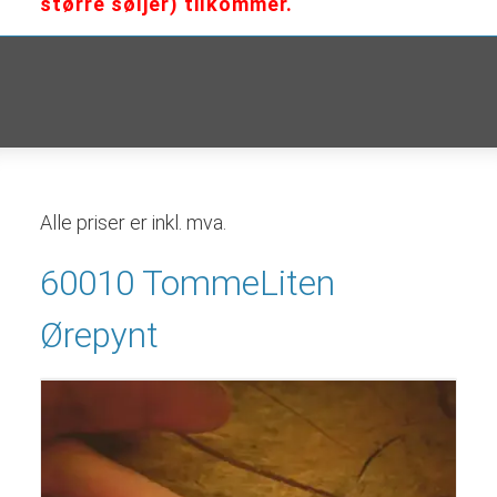
større søljer) tilkommer.
Alle priser er inkl. mva.
60010 TommeLiten
Ørepynt