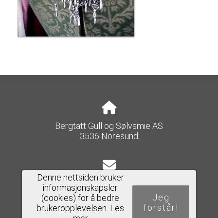
Bergtatt Gull og Sølvsmie AS
3536 Noresund
Denne nettsiden bruker
e-post@bergtatt-as.no
informasjonskapsler
Jeg
(cookies) for å bedre
forstår!
brukeropplevelsen.
Les