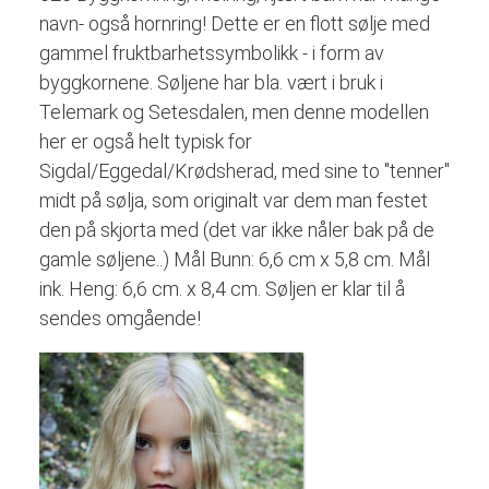
navn- også hornring! Dette er en flott sølje med
gammel fruktbarhetssymbolikk - i form av
byggkornene. Søljene har bla. vært i bruk i
Telemark og Setesdalen, men denne modellen
her er også helt typisk for
Sigdal/Eggedal/Krødsherad, med sine to "tenner"
midt på sølja, som originalt var dem man festet
den på skjorta med (det var ikke nåler bak på de
gamle søljene..) Mål Bunn: 6,6 cm x 5,8 cm. Mål
ink. Heng: 6,6 cm. x 8,4 cm. Søljen er klar til å
sendes omgående!