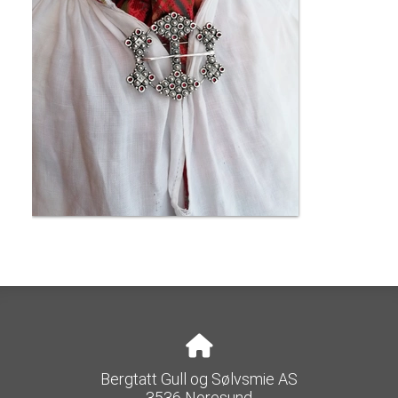
Bergtatt Gull og Sølvsmie AS
3536 Noresund