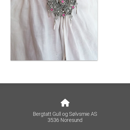
Bergtatt Gull og Sølvsmie AS
3536 Noresund