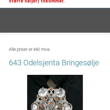
større søljer) tilkommer.
Alle priser er inkl. mva.
643 Odelsjenta Bringesølje