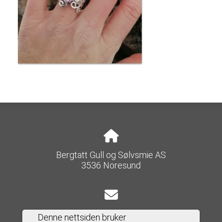
Bergtatt Gull og Sølvsmie AS
3536 Noresund
e-post@bergtatt-as.no
Denne nettsiden bruker