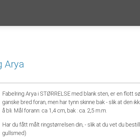
g Arya
Fabelring Arya i STØRRELSE med blank sten, er en flott søl
ganske bred foran, men har tynn skinne bak - slik at den ikk
å bli. Mål forann: ca 1,4 cm, bak : ca. 2,5 m.m.
Har du fått målt ringstørrelsen din, - slik at du vet du bestil
gullsmed)