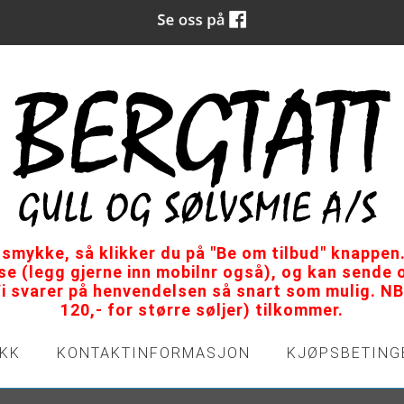
tsmykke, så klikker du på "Be om tilbud" knappen.
sse (legg gjerne inn mobilnr også), og kan sende
Vi svarer på henvendelsen så snart som mulig. NB:
120,- for større søljer) tilkommer.
IKK
KONTAKTINFORMASJON
KJØPSBETING