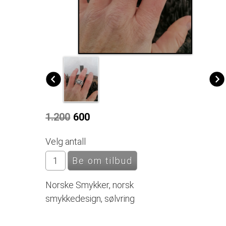
1.200
600
Velg antall
Norske Smykker, norsk
smykkedesign, sølvring