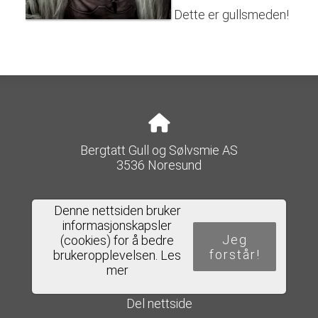
Dette er gullsmeden!
Bergtatt Gull og Sølvsmie AS
3536 Noresund
Denne nettsiden bruker
informasjonskapsler
e-post@bergtatt-as.no
Jeg
(cookies) for å bedre
forstår!
brukeropplevelsen.
Les
mer
Del nettside