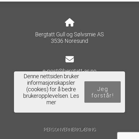
Bergtatt Gull og Sølvsmie AS
3536 Noresund
e-post@bergtatt-as.no
Denne nettsiden bruker
informasjonskapsler
Jeg
(cookies) for å bedre
forstår!
brukeropplevelsen.
Les
Del nettside
mer
PERSONVERNERKLÆRING