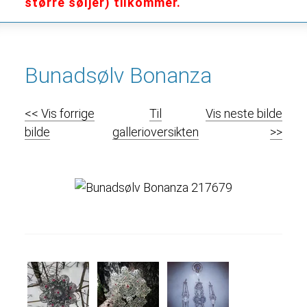
større søljer) tilkommer.
Bunadsølv Bonanza
<< Vis forrige
Til
Vis neste bilde
bilde
gallerioversikten
>>