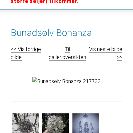
større søljer) tilkommer.
Bunadsølv Bonanza
<< Vis forrige
Til
Vis neste bilde
bilde
gallerioversikten
>>