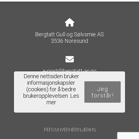
Bergtatt Gull og Sølvsmie AS
3536 Noresund
e-post@bergtatt-as.no
Denne nettsiden bruker
informasjonskapsler
Jeg
(cookies) for å bedre
forstår!
brukeropplevelsen.
Les
Del nettside
mer
PERSONVERNERKLÆRING